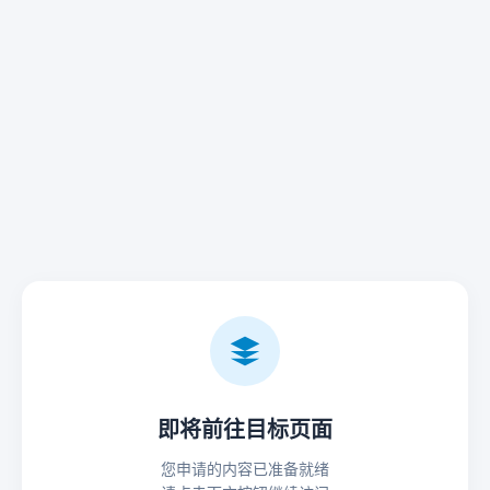
即将前往目标页面
您申请的内容已准备就绪