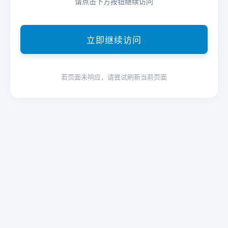
请点击下方按钮继续访问
立即继续访问
若页面未响应，请尝试刷新当前页面