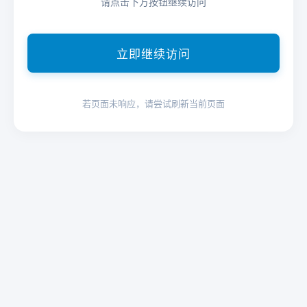
请点击下方按钮继续访问
立即继续访问
若页面未响应，请尝试刷新当前页面