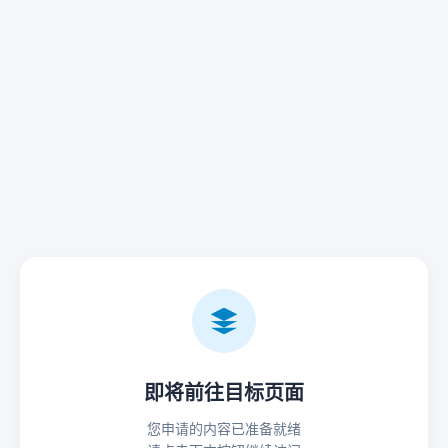
即将前往目标页面
您申请的内容已准备就绪