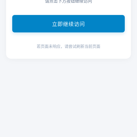
请点击下方按钮继续访问
立即继续访问
若页面未响应，请尝试刷新当前页面