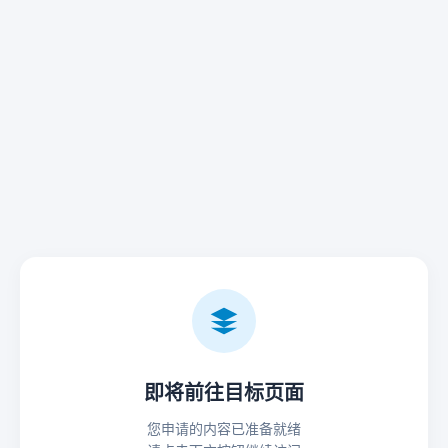
即将前往目标页面
您申请的内容已准备就绪